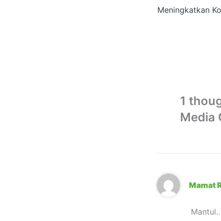
1 thoug
Media O
Mamat 
Mantul…