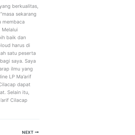
ang berkualitas,
 “masa sekarang
ku membaca
 Melalui
bih baik dan
loud harus di
lah satu peserta
 bagi saya. Saya
arap ilmu yang
ne LP Ma’arif
 Cilacap dapat
. Selain itu,
arif Cilacap
NEXT