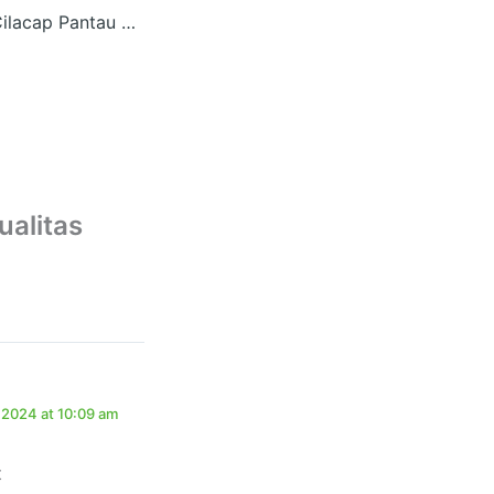
Ketua LP Ma’arif Cilacap Pantau Langsung Pelaksanaan PAS dan ASas di Tengah Banjir
ualitas
 2024 at 10:09 am
t