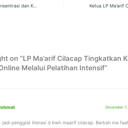
Meningkatkan Konsentrasi dan Keterampilan Komunikasi Siswa Melalui Kegiatan Pramuka Semaphore di MI MA’ARIF 01 LIMBANGAN
ht on “LP Ma’arif Cilacap Tingkatkan K
nline Melalui Pelatihan Intensif”
Rohmat
December 7,
 jadi penggiat literasi d bwh maarif cilacap. Berkah ma faa