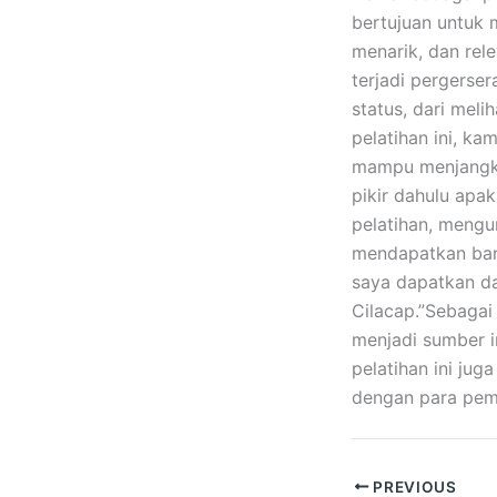
bertujuan untuk
menarik, dan re
terjadi pergers
status, dari meli
pelatihan ini, k
mampu menjangkau
pikir dahulu apa
pelatihan, mengu
mendapatkan bany
saya dapatkan da
Cilacap.”Sebagai 
menjadi sumber i
pelatihan ini ju
dengan para pe
PREVIOUS