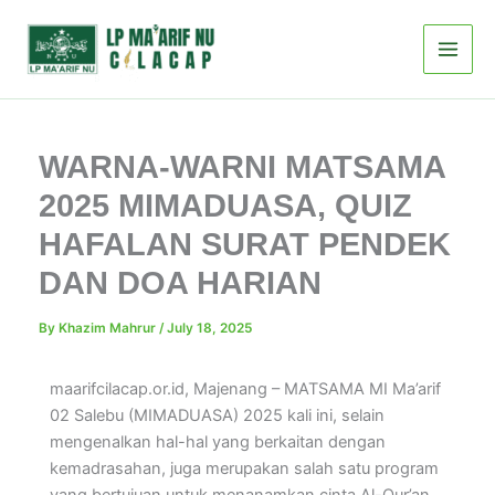
Skip
to
content
WARNA-WARNI MATSAMA
2025 MIMADUASA, QUIZ
HAFALAN SURAT PENDEK
DAN DOA HARIAN
By
Khazim Mahrur
/
July 18, 2025
maarifcilacap.or.id, Majenang – MATSAMA MI Ma’arif
02 Salebu (MIMADUASA) 2025 kali ini, selain
mengenalkan hal-hal yang berkaitan dengan
kemadrasahan, juga merupakan salah satu program
yang bertujuan untuk menanamkan cinta Al-Qur’an