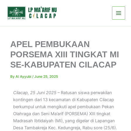
Skip
to
content
APEL PEMBUKAAN
PORSEMA XIII TINGKAT MI
SE-KABUPATEN CILACAP
By
Al Ayyubi
/
June 25, 2025
Cilacap, 25 Juni 2025
– Ratusan siswa perwakilan
kontingen dari 13 kecamatan di Kabupaten Cilacap
berkumpul untuk mengikuti apel pembukaan Pekan
Olahraga dan Seni Ma’arif (PORSEMA) XIII tingkat
Madrasah Ibtidaiyah (MI), yang digelar di Lapangan
Desa Tambakreja Kec. Kedungreja, Rabu sore (25/6).