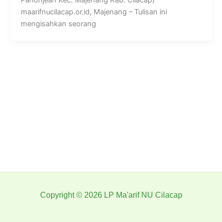
Pahonjean Kec. Majenang Kab. Cilacap)
maarifnucilacap.or.id, Majenang – Tulisan ini
mengisahkan seorang
Copyright © 2026 LP Ma'arif NU Cilacap