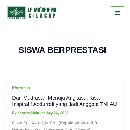
Skip
to
content
SISWA BERPRESTASI
Khazanah
Dari Madrasah Menuju Angkasa: Kisah
Inspiratif Abdurrofi yang Jadi Anggota TNI AU
By
Khazim Mahrur
/
July 26, 2025
Oleh: Puji Astuti, M.Pd.I (Kepala MI Ma’arif 01